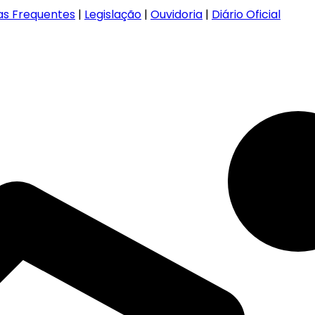
as Frequentes
|
Legislação
|
Ouvidoria
|
Diário Oficial