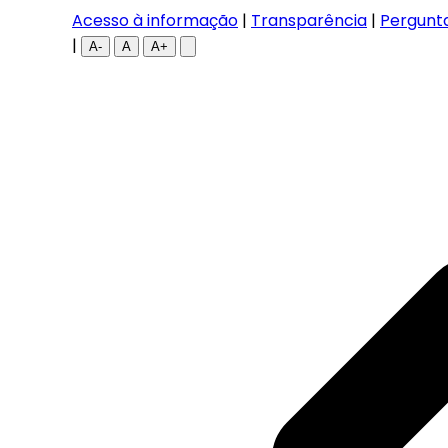
Acesso à informação
|
Transparência
|
Pergunt
|
A-
A
A+