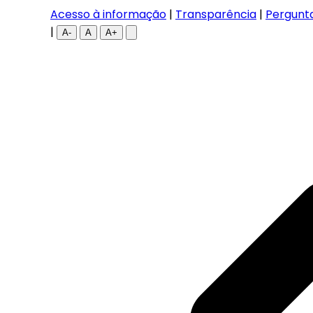
Acesso à informação
|
Transparência
|
Pergunt
|
A-
A
A+