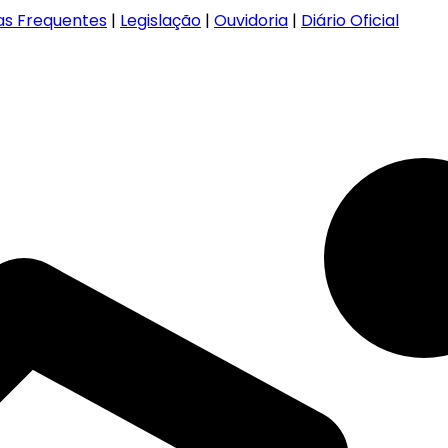
as Frequentes
|
Legislação
|
Ouvidoria
|
Diário Oficial